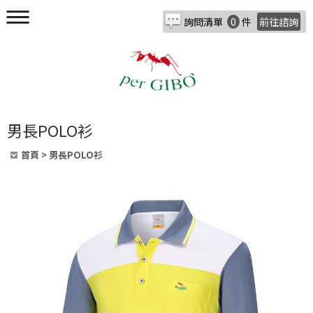
詢問清單
0
件
前往諮詢
男長POLO衫
首頁
>
男長POLO衫