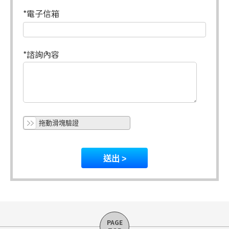
*電子信箱
*諮詢內容
拖動滑塊驗證